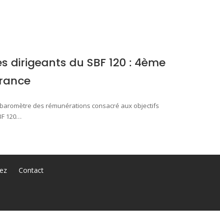
 dirigeants du SBF 120 : 4ème
France
du baromètre des rémunérations consacré aux objectifs
SBF 120…
ez
Contact