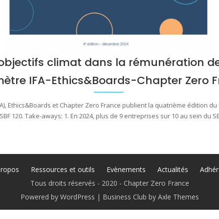
jectifs climat dans la rémunération des
ètre IFA-Ethics&Boards-Chapter Zero 
IFA), Ethics&Boards et Chapter Zero France publient la quatrième édition 
SBF 120. Take-aways: 1. En 2024, plus de 9 entreprises sur 10 au sein du 
propos
Ressources et outils
Evènements
Actualités
Adhér
Tous droits réservés - 2020 - Chapter Zero France
Powered by WordPress
|
Business Club by
Axle Themes