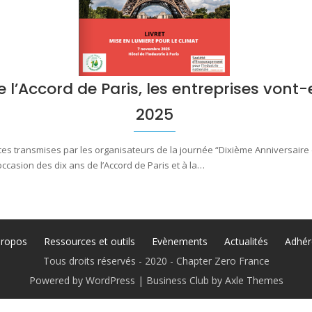
l’Accord de Paris, les entreprises vont-
2025
ransmises par les organisateurs de la journée “Dixième Anniversaire de l
l’occasion des dix ans de l’Accord de Paris et à la…
propos
Ressources et outils
Evènements
Actualités
Adhér
Tous droits réservés - 2020 - Chapter Zero France
Powered by WordPress
|
Business Club by
Axle Themes