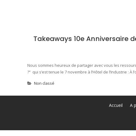
Takeaways 10e Anniversaire de 
Nous sommes heureux de partager avec vous les ressources t
?” qui s’est tenue le 7 novembre à l’Hôtel de l’Industrie : À 
Non classé
Accueil
A 