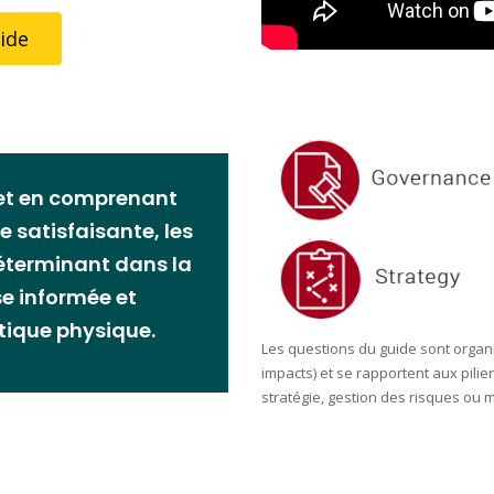
ide
 et en comprenant
e satisfaisante, les
déterminant dans la
se informée et
atique physique.
Les questions du guide sont organ
impacts) et se rapportent aux pil
stratégie, gestion des risques ou m