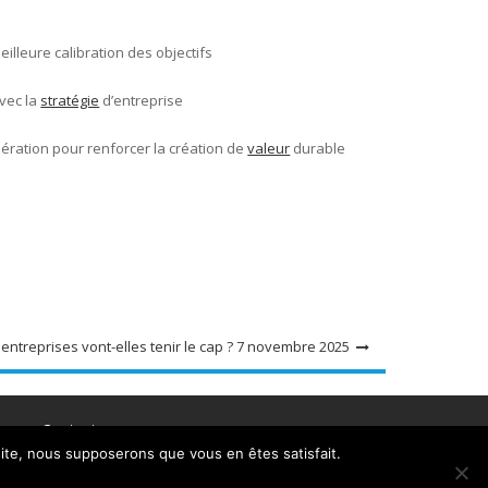
illeure calibration des objectifs
vec la
stratégie
d’entreprise
nération pour renforcer la création de
valeur
durable
entreprises vont-elles tenir le cap ? 7 novembre 2025
ez
Contact
 site, nous supposerons que vous en êtes satisfait.