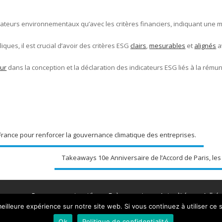
icateurs environnementaux qu’avec les critères financiers, indiquant une me
liques, il est crucial d’avoir des critères ESG
clairs
,
mesurables
et
alignés
a
eur
dans la conception et la déclaration des indicateurs ESG liés à la rému
France pour renforcer la gouvernance climatique des entreprises.
Takeaways 10e Anniversaire de l’Accord de Paris, les 
propos
Ressources et outils
Evènements
Actualités
Adhér
eilleure expérience sur notre site web. Si vous continuez à utiliser ce
Tous droits réservés - 2020 - Chapter Zero France
Ok
Politique de confidentialité