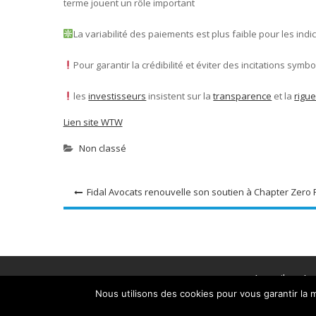
terme jouent un rôle important
La variabilité des paiements est plus faible pour les ind
Pour garantir la crédibilité et éviter des incitations symbo
les
investisseurs
insistent sur la
transparence
et la
rigu
Lien site WTW
Non classé
Navigation
Fidal Avocats renouvelle son soutien à Chapter Zero 
de
l’article
Accueil
A 
Nous utilisons des cookies pour vous garantir la m