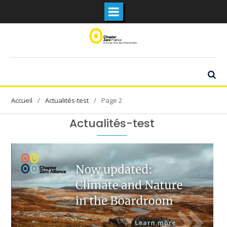
Skip
to
content
Actualités-test
Page 2
Actualités-test