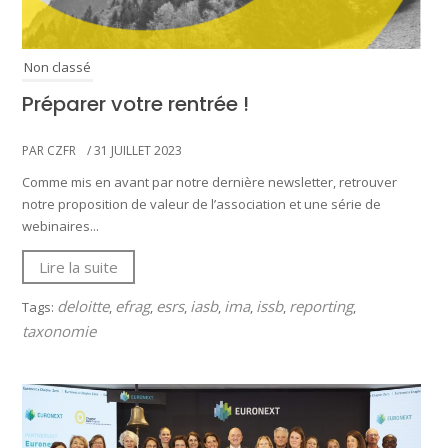
Non classé
Préparer votre rentrée !
PAR CZFR
/ 31 JUILLET 2023
Comme mis en avant par notre dernière newsletter, retrouver
notre proposition de valeur de l’association et une série de
webinaires...
Lire la suite
deloitte
efrag
esrs
iasb
ima
issb
reporting
Tags:
,
,
,
,
,
,
,
taxonomie