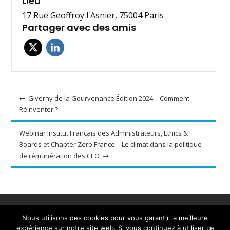
Lieu
17 Rue Geoffroy l'Asnier, 75004 Paris
Partager avec des amis
Navigation
Giverny de la Gourvenance Édition 2024 – Comment
Réinventer ?
de
l’article
Webinar Institut Français des Administrateurs, Ethics &
Boards et Chapter Zero France – Le climat dans la politique
de rémunération des CEO
Accueil
A propos
Ressources et outils
Nous utilisons des cookies pour vous garantir la meilleure
Evènements
Actualités
Adhérez
Contact
expérience sur notre site web. Si vous continuez à utiliser ce