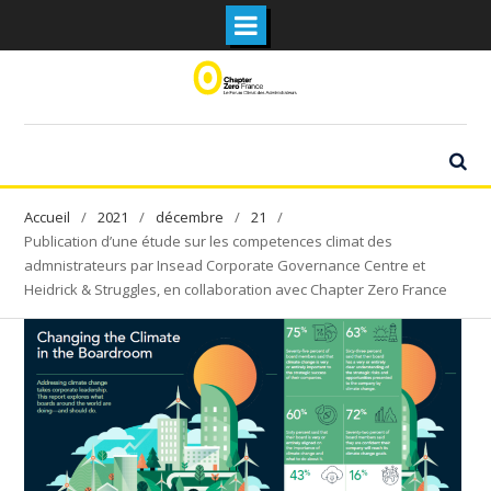
Skip
to
content
2021
décembre
21
Publication d’une étude sur les competences climat des
admnistrateurs par Insead Corporate Governance Centre et
Heidrick & Struggles, en collaboration avec Chapter Zero France