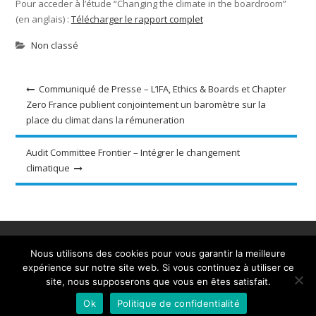
Pour acceder à l’étude “Changing the climate in the boardroom”
(en anglais) :
Télécharger le rapport complet
Non classé
Navigation
Communiqué de Presse – L’IFA, Ethics & Boards et Chapter
Zero France publient conjointement un baromètre sur la
de
place du climat dans la rémuneration
l’article
Audit Committee Frontier – Intégrer le changement
climatique
Accueil
A propos
Ressources et outils
Nous utilisons des cookies pour vous garantir la meilleure
Evènements
Actualités
Adhérez
Contact
expérience sur notre site web. Si vous continuez à utiliser ce
site, nous supposerons que vous en êtes satisfait.
Tous droits réservés - 2020 - Chapter Zero France
Ok
Politique de confidentialité
Powered by WordPress
|
Business Club by
Axle Themes