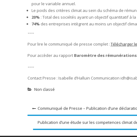
pour le variable annuel.
Le poids des critères climat au sein du schéma de rému
20%
: Total des sociétés ayant un objectif quantitatif à la
74%
des entreprises intègrent au moins un objectif climat
–––
Pour lire le communiqué de presse complet :
Télécharger 
Pour accèder au rapport
Baromètre des rémunérations /
–––
Contact Presse : Isabelle d’Halluin Communication idh@isa
Non classé
Navigation
Communiqué de Presse – Publication d’une déclaration 
de
Publication d’une étude sur les competences climat d
l’article