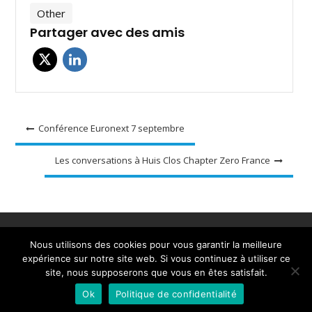
Other
Partager avec des amis
Navigation
Conférence Euronext 7 septembre
de
Les conversations à Huis Clos Chapter Zero France
l’article
Accueil
A propos
Ressources et outils
Nous utilisons des cookies pour vous garantir la meilleure
Evènements
Actualités
Adhérez
Contact
expérience sur notre site web. Si vous continuez à utiliser ce
site, nous supposerons que vous en êtes satisfait.
Tous droits réservés - 2020 - Chapter Zero France
Ok
Politique de confidentialité
Powered by WordPress
|
Business Club by
Axle Themes